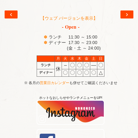
‹
›
【ウェブ バージョンを表示】
- Open -
✽
ランチ 11:30 ～ 15:00
✽
ディナー 17:30 ～ 23:00
(金・土 ～ 24:00)
月
火
水
木
金
土
日
–
〇
〇
〇
―
〇
ランチ
休
〇
〇
〇
〇
〇
△
ディナー
※ 各月の
営業日カレンダー
も併せてご確認くださいませ
ホットなおしらせやランチメニューをUP!