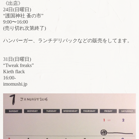
《出店》
24日(日曜日)
“護国神社 蚤の市”
9:00〜16:00
(売り切れ次第終了)
ハンバーガー、ランチデリパックなどの販売をしてます。
31日(日曜日)
“Tweak freaks”
Kieth flack
16:00-
imomushi.jp