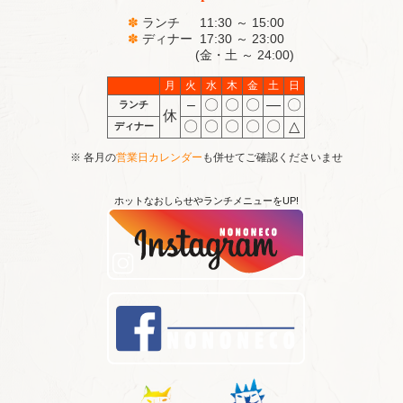
✽
ランチ 11:30 ～ 15:00
✽
ディナー 17:30 ～ 23:00
(金・土 ～ 24:00)
月
火
水
木
金
土
日
–
〇
〇
〇
―
〇
ランチ
休
〇
〇
〇
〇
〇
△
ディナー
※ 各月の
営業日カレンダー
も併せてご確認くださいませ
ホットなおしらせやランチメニューをUP!