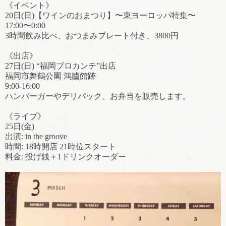
《イベント》
20日(日)【ワインのおまつり】〜東ヨーロッパ特集〜
17:00〜0:00
3時間飲み比べ、おつまみプレート付き、
3800円
《出店》
27日(日) “福岡ブロカンテ”出店
福岡市舞鶴公園 鴻臚館跡
9:00-16:00
ハンバーガーやデリパック、お弁当を販売します。
《ライブ》
25日(金)
出演: in the groove
時間: 18時開店 21時位スタート
料金: 投げ銭＋1ドリンクオーダー