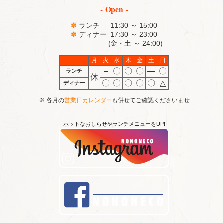
- Open -
✽
ランチ 11:30 ～ 15:00
✽
ディナー 17:30 ～ 23:00
(金・土 ～ 24:00)
月
火
水
木
金
土
日
–
〇
〇
〇
―
〇
ランチ
休
〇
〇
〇
〇
〇
△
ディナー
※ 各月の
営業日カレンダー
も併せてご確認くださいませ
ホットなおしらせやランチメニューをUP!