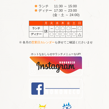
✽
ランチ 11:30 ～ 15:00
✽
ディナー 17:30 ～ 23:00
(金・土 ～ 24:00)
月
火
水
木
金
土
日
–
〇
〇
〇
―
〇
ランチ
休
〇
〇
〇
〇
〇
△
ディナー
※ 各月の
営業日カレンダー
も併せてご確認くださいませ
ホットなおしらせやランチメニューをUP!