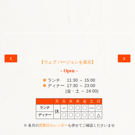
‹
›
【ウェブ バージョンを表示】
- Open -
✽
ランチ 11:30 ～ 15:00
✽
ディナー 17:30 ～ 23:00
(金・土 ～ 24:00)
月
火
水
木
金
土
日
–
〇
〇
〇
―
〇
ランチ
休
〇
〇
〇
〇
〇
△
ディナー
※ 各月の
営業日カレンダー
も併せてご確認くださいませ