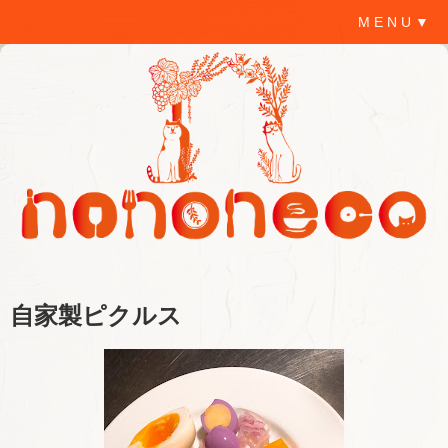
M E N U ▼
自家製ピクルス