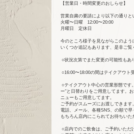
【営業日・時間変更のおしらせ】
営業自粛の要請により以下の通りと
火曜〜日曜 12:00〜20:00
月曜日 定休日
今のところ様子を見ながらこのよう
いくつか追記もあります、是非ご覧
○状況次第でまた変更の可能性もあ
○16:00〜18:00の間はテイク
○テイクアウト中心の営業形態です
ー"と日替わりをご用意してます。お
ニューもご用意してます。
ご予約がスムーズにお渡しできます
電話、メール、各種SNS、の順で
もちろん店内にこられてお待ちいた
○店内でのご飲食は、ご予約いただ