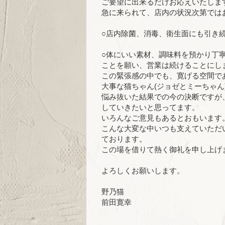
ご要望に出来るだけお応えいたしま
急に来られて、店内の状況次第では
○店内除菌、消毒、衛生面にも引き
○体にいい素材、調味料を預かり丁
ことを願い、営業は続けることにし
この緊張感の中でも、寛げる空間で
大事な猫ちゃん(ジョゼとミーちゃ
悩み抜いた結果での今の決断ですが
していきたいと思ってます。
いろんなご意見もあるとおもいます
こんな大変な中いつも支えていただ
ております。
この場を借りて熱く御礼を申し上げ
よろしくお願いします。
野乃猫
前田寛幸