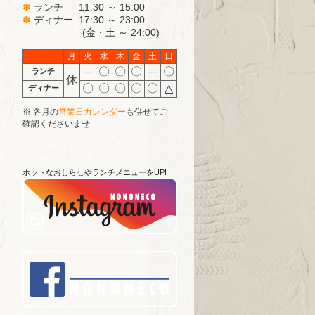
✽
ランチ 11:30 ～ 15:00
✽
ディナー 17:30 ～ 23:00
(金・土 ～ 24:00)
月
火
水
木
金
土
日
–
〇
〇
〇
―
〇
ランチ
休
〇
〇
〇
〇
〇
△
ディナー
※ 各月の
営業日カレンダー
も併せてご
確認くださいませ
ホットなおしらせやランチメニューをUP!