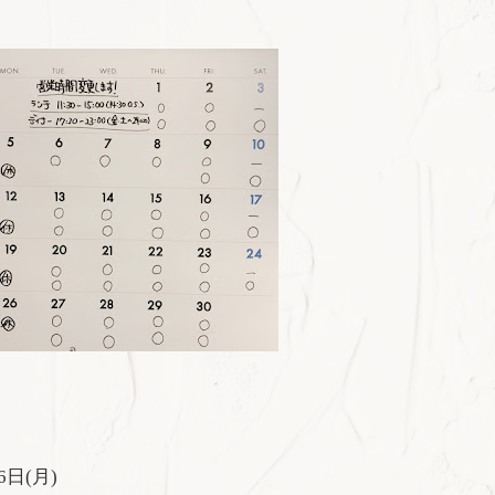
6
日
(
月
)