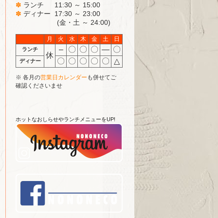
✽
ランチ 11:30 ～ 15:00
✽
ディナー 17:30 ～ 23:00
(金・土 ～ 24:00)
月
火
水
木
金
土
日
–
〇
〇
〇
―
〇
ランチ
休
〇
〇
〇
〇
〇
△
ディナー
※ 各月の
営業日カレンダー
も併せてご
確認くださいませ
ホットなおしらせやランチメニューをUP!