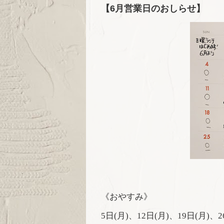
【6月営業日のおしらせ】
《おやすみ》
5
日
(
月
)
、
12
日
(
月
)
、
19
日
(
月
)
、
2