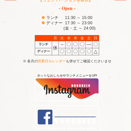
- Open -
✽
ランチ 11:30 ～ 15:00
✽
ディナー 17:30 ～ 23:00
(金・土 ～ 24:00)
月
火
水
木
金
土
日
–
〇
〇
〇
―
〇
ランチ
休
〇
〇
〇
〇
〇
△
ディナー
※ 各月の
営業日カレンダー
も併せてご確認くださいませ
ホットなおしらせやランチメニューをUP!