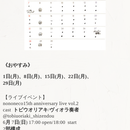
《おやすみ》
1日(月)、8日(月)、15日(月)、22日(月)、
29日(月)
【ライブイベント】
nononeco15th anniversary live vol.2
cast
トビウオリアキ
/
ヴィオラ奏者
@tobiuoriaki_shizendou
6
月
7
日
(
日
) 17:00 open/18:00
start
2
部構成