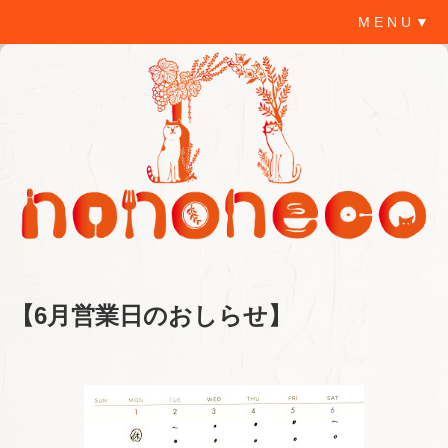
M E N U ▼
【6月営業日のおしらせ】