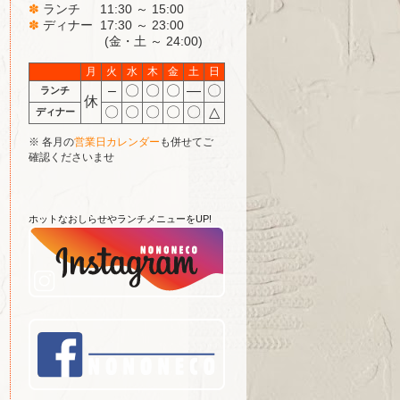
✽
ランチ 11:30 ～ 15:00
✽
ディナー 17:30 ～ 23:00
(金・土 ～ 24:00)
月
火
水
木
金
土
日
–
〇
〇
〇
―
〇
ランチ
休
〇
〇
〇
〇
〇
△
ディナー
※ 各月の
営業日カレンダー
も併せてご
確認くださいませ
ホットなおしらせやランチメニューをUP!