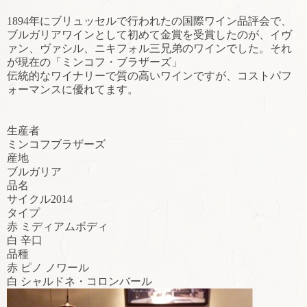
1894年にブリュッセルで行われたの国際ワイン品評会で、
ブルガリアワインとして初めて金賞を受賞したのが、イヴ
ァン、ヴァシル、ニキフォル三兄弟のワインでした。それ
が現在の「ミンコフ・ブラザーズ」
伝統的なワイナリーで質の高いワインですが、コストパフ
ォーマンスに優れてます。
生産者
ミンコフブラザーズ
産地
ブルガリア
品名
サイクル2014
タイプ
赤 ミディアムボディ
白 辛口
品種
赤 ピノ ノワール
白 シャルドネ・コロンバール