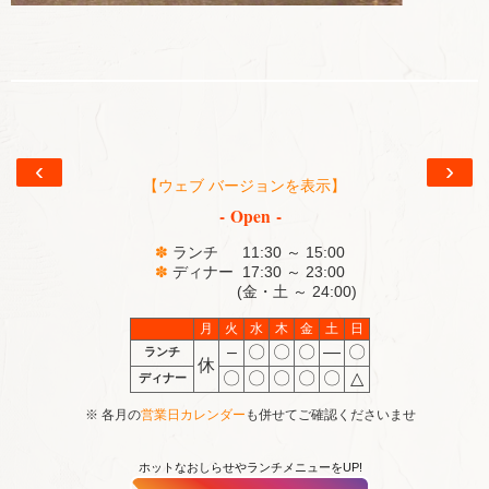
‹
›
【ウェブ バージョンを表示】
- Open -
✽
ランチ 11:30 ～ 15:00
✽
ディナー 17:30 ～ 23:00
(金・土 ～ 24:00)
月
火
水
木
金
土
日
–
〇
〇
〇
―
〇
ランチ
休
〇
〇
〇
〇
〇
△
ディナー
※ 各月の
営業日カレンダー
も併せてご確認くださいませ
ホットなおしらせやランチメニューをUP!