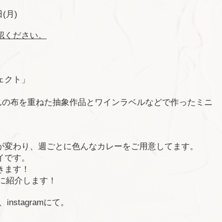
日
(
月
)
認ください。
ェクト」
んの布を重ねた抽象作品とワインラベルなどで作ったミニ
が変わり、週ごとに色んなカレーをご用意してます。
イです。
きます！
に紹介します！
、
instagram
にて。