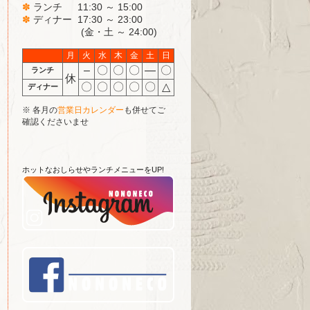
✽
ランチ 11:30 ～ 15:00
✽
ディナー 17:30 ～ 23:00
(金・土 ～ 24:00)
月
火
水
木
金
土
日
–
〇
〇
〇
―
〇
ランチ
休
〇
〇
〇
〇
〇
△
ディナー
※ 各月の
営業日カレンダー
も併せてご
確認くださいませ
ホットなおしらせやランチメニューをUP!