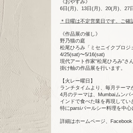
《おやすみ》
6
日
(
月
)
、
13
日
(
月
)
、
20(
月
)
、
27
＊日曜は不定営業日です。ご確
《作品展の催し》
野乃猫の庭
松尾ひろみ「ミセニイクプロジ
4/25(sat)
〜
5/16(sat)
現代アート作家
"
松尾ひろみ
"
さ
掛け軸の作品展を行います。
【火レー曜日】
ランチタイムより、毎月テーマ
4
月のテーマは、
Mumbai
ムンバ
インドで食べた味を再現してい
特に
parsi
パールシー料理を中心
詳細はホームページ、
Facebook